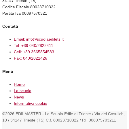
34147 Trieste (TS)
Codice Fiscale 80023710322
Partita Iva 00897570321
Contatti
Email: info@scuolaedilets.it
Tel: +39 040/2822411
Cell: +39 3665854583
Fax: 040/2822426
Menù
Home
La scuola
News
Informativa cookie
©2026 EDILMASTER - La Scuola Edile di Trieste / Via dei Cosulich,
10 / 34147 Trieste (TS) C.f. 80023710322 / P.I. 008975703211