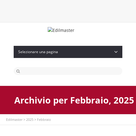
Twitter
Facebook
Instagram
Flickr
Selezionare una pagina
Archivio per Febbraio, 2025
Edilmaster
>
2025
>
Febbraio