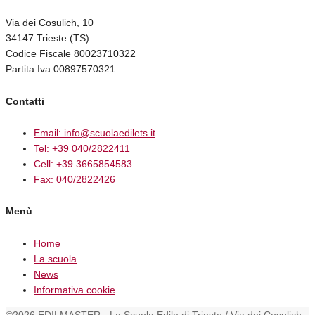
Via dei Cosulich, 10
34147 Trieste (TS)
Codice Fiscale 80023710322
Partita Iva 00897570321
Contatti
Email: info@scuolaedilets.it
Tel: +39 040/2822411
Cell: +39 3665854583
Fax: 040/2822426
Menù
Home
La scuola
News
Informativa cookie
©2026 EDILMASTER - La Scuola Edile di Trieste / Via dei Cosulich,