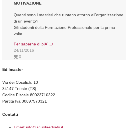
MOTIVAZIONE
Quanti sono i mestieri che ruotano attorno all’organizzazione
di un evento?
Gli studenti della Formazione Professionale per la prima
volta…
Per saperne di piÃ¹...
24/11/2016
0
Edilmaster
Via dei Cosulich, 10
34147 Trieste (TS)
Codice Fiscale 80023710322
Partita Iva 00897570321
Contatti
Email: info@scuolaedilets.it