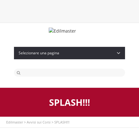
Twitter
Facebook
Instagram
Flickr
Selezionare una pagina
SPLASH!!!
Edilmaster
>
Avvisi sui Corsi
>
SPLASH!!!